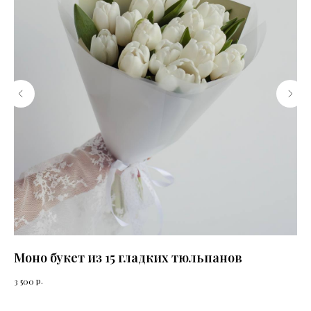
Моно букет из 15 гладких тюльпанов
За
р.
3 500
950