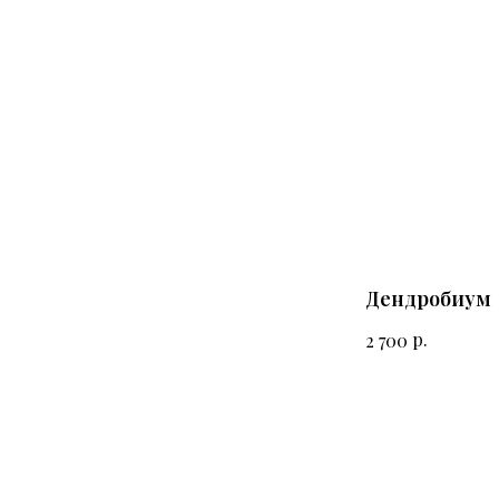
Дендробиум
р.
2 700