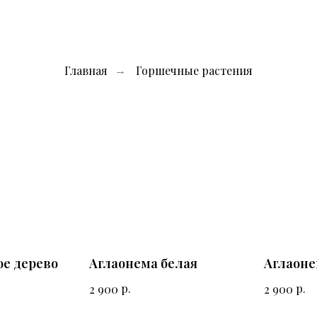
Главная
Горшечные растения
→
е дерево
Аглаонема белая
Аглаоне
р.
р.
2 900
2 900