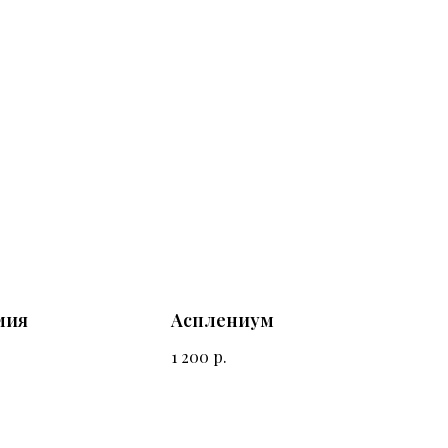
мия
Асплениум
р.
1 200