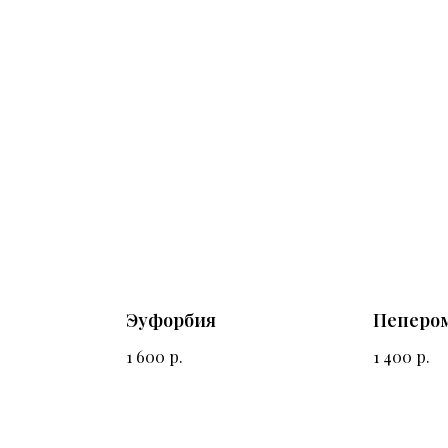
Эуфорбия
Пеперо
р.
р.
1 600
1 400