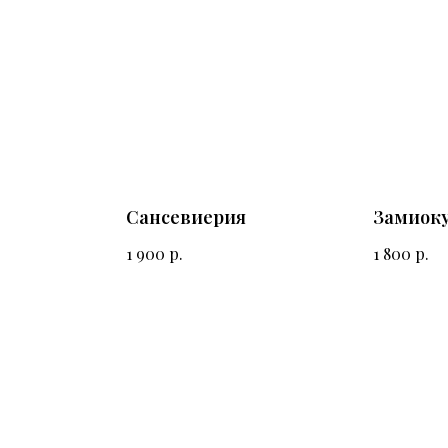
Сансевиерия
Замиок
р.
р.
1 900
1 800