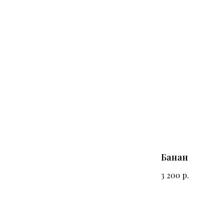
Банан
р.
3 200