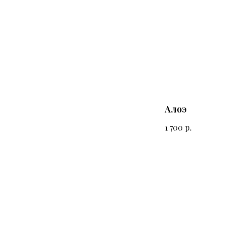
Алоэ
р.
1 700