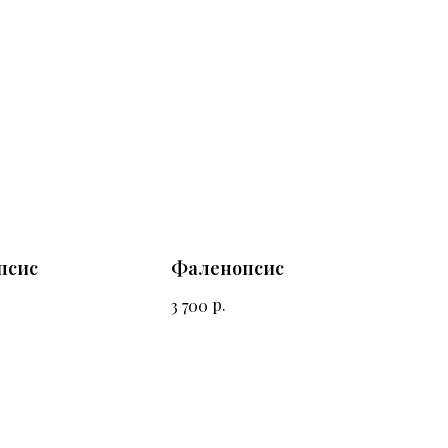
псис
Фаленопсис
р.
3 700