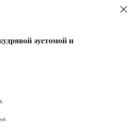
кудрявой эустомой и
б.
уб.