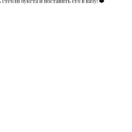
 стебли букета и поставить его в вазу!
❤️