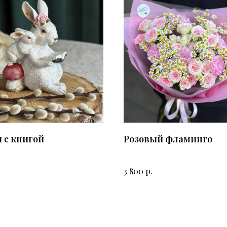
 с книгой
Розовый фламинго
р.
3 800