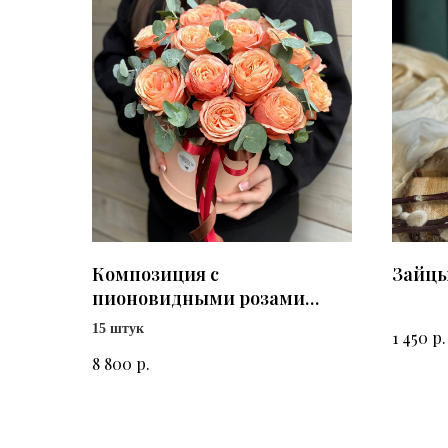
Композиция с
Зайцы
пионовидными розами
Кахала
15 штук
р.
1 450
р.
8 800