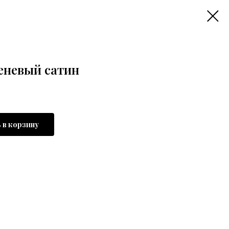
еневый сатин
 в корзину