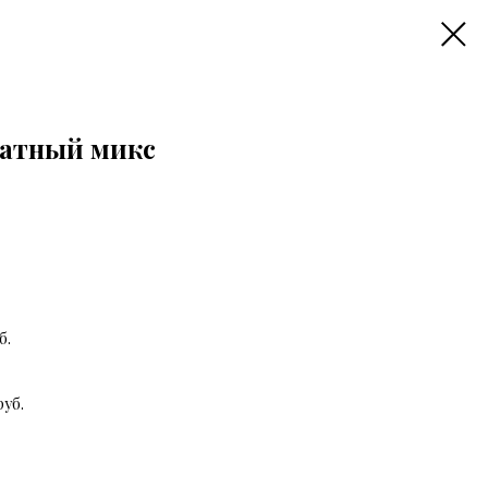
атный микс
б.
уб.